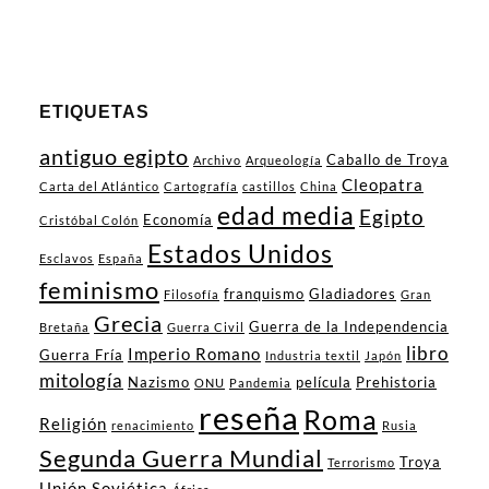
ETIQUETAS
antiguo egipto
Caballo de Troya
Archivo
Arqueología
Cleopatra
Carta del Atlántico
Cartografía
castillos
China
edad media
Egipto
Economía
Cristóbal Colón
Estados Unidos
Esclavos
España
feminismo
franquismo
Gladiadores
Filosofía
Gran
Grecia
Guerra de la Independencia
Bretaña
Guerra Civil
libro
Imperio Romano
Guerra Fría
Industria textil
Japón
mitología
Nazismo
película
Prehistoria
ONU
Pandemia
reseña
Roma
Religión
renacimiento
Rusia
Segunda Guerra Mundial
Troya
Terrorismo
Unión Soviética