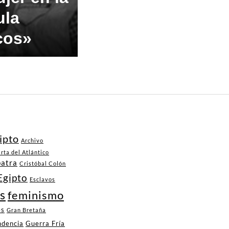
ula
cos»
ipto
Archivo
rta del Atlántico
patra
Cristóbal Colón
Egipto
Esclavos
s
feminismo
es
Gran Bretaña
ndencia
Guerra Fría