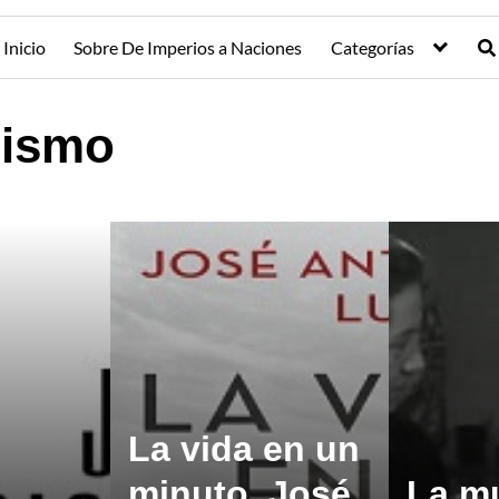
Inicio
Sobre De Imperios a Naciones
Categorías
uismo
La vida en un
minuto, José
La mu