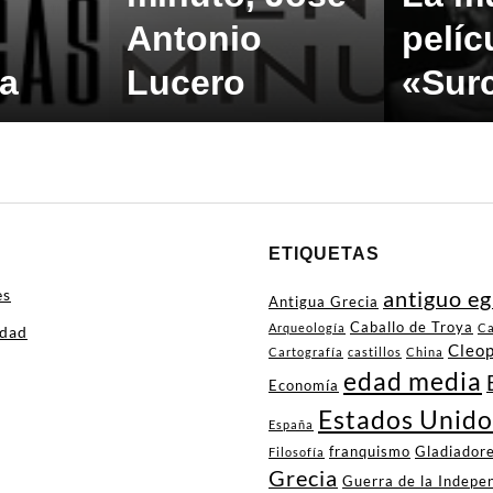
Antonio
pelíc
a
Lucero
«Sur
ETIQUETAS
es
antiguo eg
Antigua Grecia
Caballo de Troya
Arqueología
Ca
idad
Cleo
Cartografía
castillos
China
edad media
Economía
Estados Unido
España
franquismo
Gladiador
Filosofía
Grecia
Guerra de la Indepe