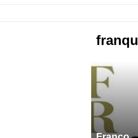
franq
Franco,