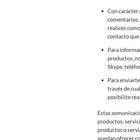
Con carácter 
comentarios, 
realices como
contacto que
Para informar
productos, no
Skype, teléf
Para enviarte
través de cua
posibilite re
Estas comunicaci
productos, servic
productos o servi
puedan ofrecer co