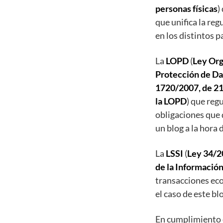
personas físicas
)
que unifica la re
en los distintos p
La
LOPD
(
Ley Org
Protección de Da
1720/2007, de 21
la LOPD
) que reg
obligaciones que
un blog a la hora 
La
LSSI
(
Ley 34/20
de la Informació
transacciones ec
el caso de este bl
En cumplimiento d