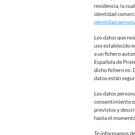
residencia, la cua
identidad comerci
identidad person
Los datos que nos
uso establecido e
a un fichero auto
Española de Prote
dicho fichero es:
datos están seguro
Los datos persona
consentimiento ex
previstos y descri
hasta el momento
Te informamos de 