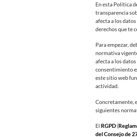
En esta Política 
transparencia sobr
afecta a los datos
derechos que te 
Para empezar, deb
normativa vigente
afecta a los datos
consentimiento ex
este sitio web fu
actividad.
Concretamente, es
siguientes norma
El
RGPD
(
Reglame
del Consejo de 27