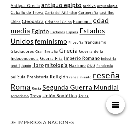
antiguo egipto
Antigua Grecia
Archivo
Arqueología
Caballo de Troya
Carta del Atlántico
Cartografía
castillos
edad
Cleopatra
Economía
China
Cristóbal Colón
media
Estados
Egipto
Esclavos
España
Unidos
feminismo
franquismo
Filosofía
Grecia
Gladiadores
Guerra de la
Gran Bretaña
Imperio Romano
Independencia
Guerra Fría
Industria
libro
mitología
Nazismo
textil
Japón
ONU
Pandemia
reseña
Religión
película
Prehistoria
renacimiento
Roma
Segunda Guerra Mundial
Rusia
Unión Soviética
Troya
Terrorismo
África
DE IMPERIOS A NACIONES