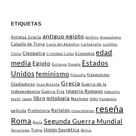
ETIQUETAS
antiguo egipto
Antigua Grecia
Archivo
Arqueología
Caballo de Troya
Carta del Atlántico
Cartografía
castillos
edad
Cleopatra
Economía
China
Cristóbal Colón
media
Estados
Egipto
Esclavos
España
Unidos
feminismo
franquismo
Filosofía
Grecia
Gladiadores
Guerra de la
Gran Bretaña
Imperio Romano
Independencia
Guerra Fría
Industria
libro
mitología
Nazismo
textil
Japón
ONU
Pandemia
reseña
Religión
película
Prehistoria
renacimiento
Roma
Segunda Guerra Mundial
Rusia
Unión Soviética
Troya
Terrorismo
África