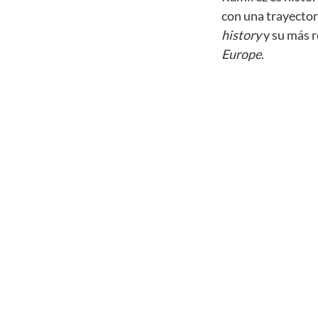
con una trayector
history
y su más 
Europe
.