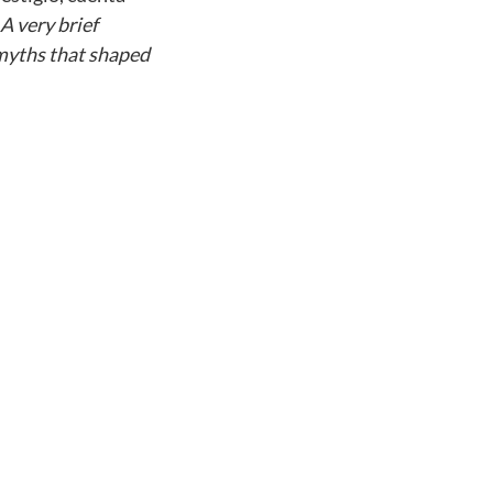
A very brief
myths that shaped