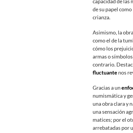
capacidad de las m
de su papel como 
crianza.
Asimismo, la obra
como el de la tum
cómo los prejuici
armas o símbolos
contrario. Destac
fluctuante
nos re
Gracias a un
enfo
numismática y gen
una obra clara y 
una sensación agr
matices; por el o
arrebatadas por 