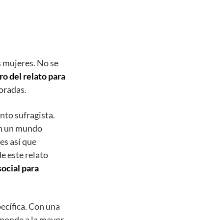
s mujeres. No se
ro del relato para
oradas.
nto sufragista.
en un mundo
es así que
e este relato
social para
ecífica. Con una
esponde a la mayor