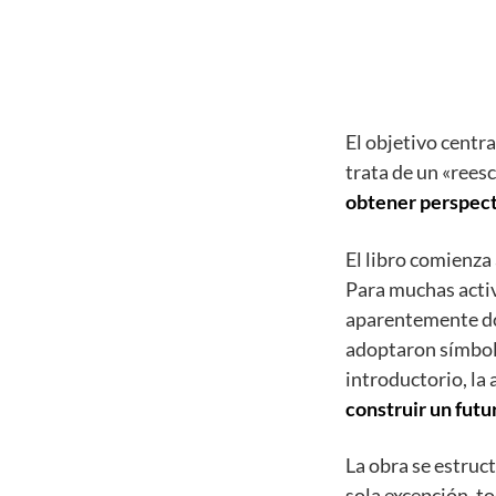
El objetivo centra
trata de un «rees
obtener perspecti
El libro comienza
Para muchas acti
aparentemente do
adoptaron símbolo
introductorio, la
construir un futu
La obra se estruc
sola excepción, t