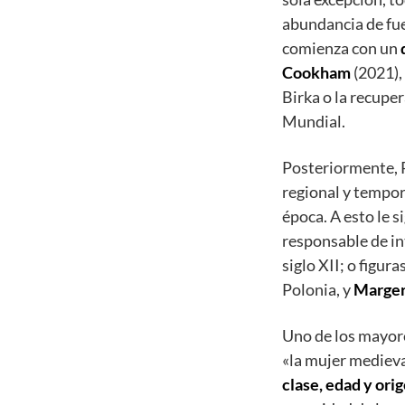
abundancia de fue
comienza con un
Cookham
(2021), 
Birka o la recupe
Mundial.
Posteriormente,
regional y tempor
época. A esto le 
responsable de in
siglo XII; o figu
Polonia, y
Marge
Uno de los mayore
«la mujer mediev
clase, edad y ori