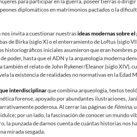
ujeres para participar en la guerra, poseer tierras o dirigir 
peones diplomáticos en matrimonios pactados o la dificult
 nos invita a cuestionar nuestras
ideas modernas sobre el
bas de Birka (siglo X) o el enterramiento de Loftus (siglo V
os historiográficos iniciales asumieron que eran hombres p
 de poder, hasta que el ADN y la arqueología moderna dem
a también el relato de John Rykener/Eleanor (siglo XIV), c
vela la existencia de realidades no normativas en la Edad M
que interdisciplinar
que combina arqueología, textos teoló
ética forense, apoyado por abundantes ilustraciones, Jan
narrativamente poderosa. Al cerrar las páginas de
Fémina
, 
idulce; por un lado, la fascinación de conocer un mundo vib
tro, la punzada de darnos cuenta de cuántas historias nos h
una mirada sesgada.