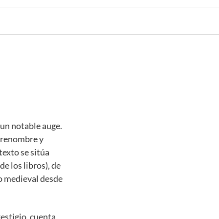
 un notable auge.
e renombre y
texto se sitúa
de los libros), de
do medieval desde
estigio, cuenta