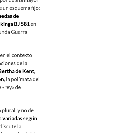
 un esquema fijo:
edas de
ikinga BJ 581
en
gunda Guerra
en el contexto
aciones de la
Bertha de Kent
,
en
, la polímata del
e «rey» de
plural, y no de
s variadas según
discute la