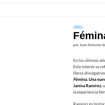
LIBRO
Fémina
por
Juan Antonio I
En los últimos añ
Este interés se re
libros divulgativo
Fémina
.
Una nuev
Janina Ramírez
, 
la experiencia fe
Ramírez es histor