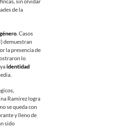
fincas, sin olvidar
ades de la
 género
. Casos
II) demuestran
or la presencia de
ostraron lo
uya
identidad
edia.
gicos,
ina Ramírez logra
uno se queda con
rante y lleno de
an sido