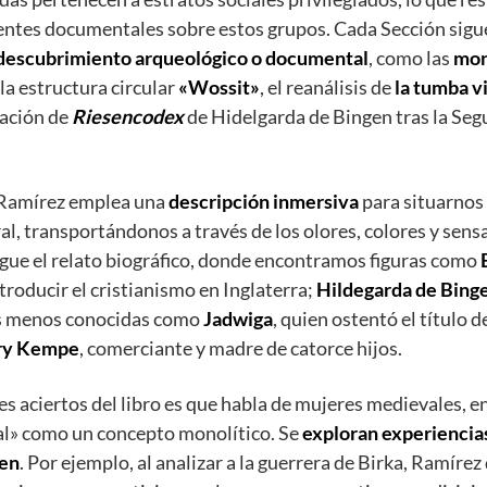
ntes documentales sobre estos grupos. Cada Sección sigue
descubrimiento arqueológico o documental
, como las
mon
la estructura circular
«Wossit»
, el reanálisis de
la tumba v
ración de
Riesencodex
de Hidelgarda de Bingen tras la Se
 Ramírez emplea una
descripción inmersiva
para situarnos 
al, transportándonos a través de los olores, colores y sens
sigue el relato biográfico, donde encontramos figuras como
troducir el cristianismo en Inglaterra;
Hildegarda de Bing
ras menos conocidas como
Jadwiga
, quien ostentó el título d
ry Kempe
, comerciante y madre de catorce hijos.
s aciertos del libro es que habla de mujeres medievales, en 
al» como un concepto monolítico. Se
exploran experiencia
gen
. Por ejemplo, al analizar a la guerrera de Birka, Ramírez 