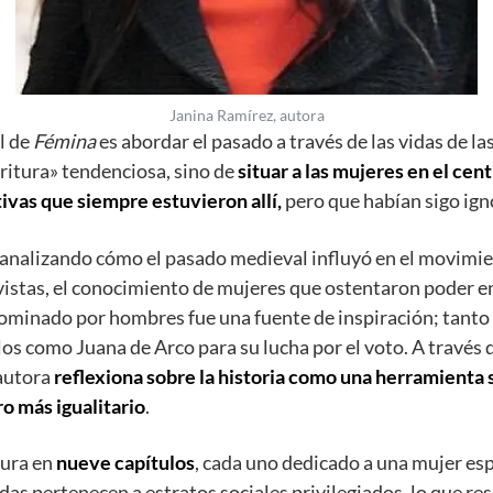
Janina Ramírez, autora
l de
Fémina
es abordar el pasado a través de las vidas de la
critura» tendenciosa, sino de
situar a las mujeres en el cent
vas que siempre estuvieron allí,
pero que habían sigo ign
 analizando cómo el pasado medieval influyó en el movimie
vistas, el conocimiento de mujeres que ostentaron poder 
minado por hombres fue una fuente de inspiración; tanto 
s como Juana de Arco para su lucha por el voto. A través d
 autora
reflexiona sobre la historia como una herramienta 
ro más igualitario
.
tura en
nueve capítulos
, cada uno dedicado a una mujer esp
odas pertenecen a estratos sociales privilegiados, lo que r