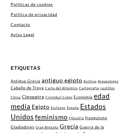
Políticas de cookies
Política de privacidad
Contacto
Aviso Legal
ETIQUETAS
antiguo egipto
Antigua Grecia
Archivo
Arqueología
Caballo de Troya
Carta del Atlántico
Cartografía
castillos
edad
Cleopatra
Economía
China
Cristóbal Colón
media
Estados
Egipto
Esclavos
España
Unidos
feminismo
franquismo
Filosofía
Grecia
Gladiadores
Guerra de la
Gran Bretaña