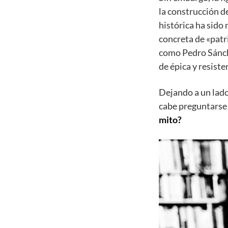
la construcción d
histórica ha sido
concreta de «patr
como Pedro Sánche
de épica y resiste
Dejando a un lado
cabe preguntars
mito?