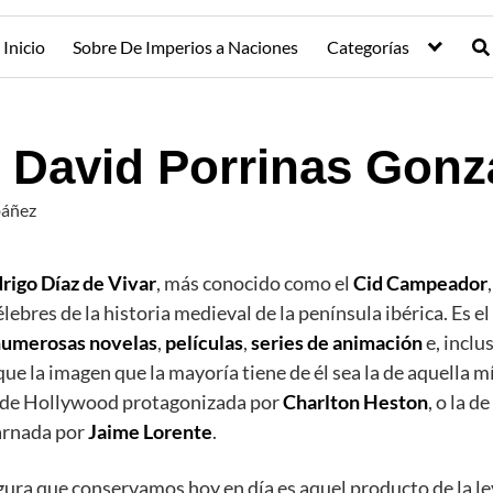
Inicio
Sobre De Imperios a Naciones
Categorías
, David Porrinas Gonz
báñez
rigo Díaz de Vivar
, más conocido como el
Cid Campeador
ebres de la historia medieval de la península ibérica. Es el
numerosas novelas
,
películas
,
series de animación
e, inclu
ue la imagen que la mayoría tiene de él sea la de aquella m
 de Hollywood protagonizada por
Charlton Heston
, o la d
arnada por
Jaime Lorente
.
igura que conservamos hoy en día es aquel producto de la le