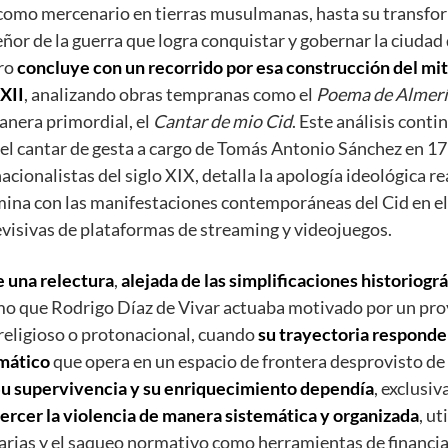
como mercenario en tierras musulmanas, hasta su transfor
ñor de la guerra que logra conquistar y gobernar la ciudad 
bro
concluye con un recorrido por esa construcción del m
 XII
, analizando obras tempranas como el
Poema de Almer
anera primordial, el
Cantar de mio Cid
. Este análisis conti
el cantar de gesta a cargo de Tomás Antonio Sánchez en 177
cionalistas del siglo XIX, detalla la apología ideológica re
ina con las manifestaciones contemporáneas del Cid en el 
visivas de plataformas de streaming y videojuegos.
 una relectura
,
alejada de las simplificaciones historiográ
mo que Rodrigo Díaz de Vivar actuaba motivado por un proy
religioso o protonacional, cuando
su trayectoria responde
gmático
que opera en un espacio de frontera desprovisto de
u supervivencia y su enriquecimiento dependía
, exclusi
ercer la violencia de manera sistemática y organizada
, ut
parias y el saqueo normativo como herramientas de financi