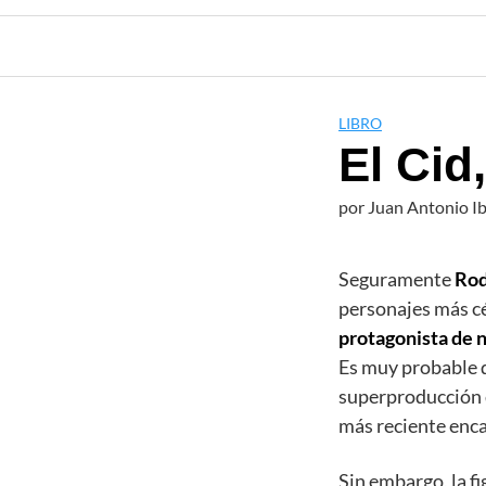
LIBRO
El Cid
por
Juan Antonio I
Seguramente
Rod
personajes más cél
protagonista de 
Es muy probable q
superproducción
más reciente enc
Sin embargo, la f