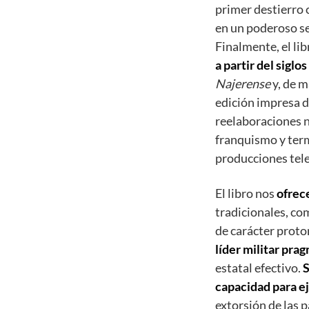
primer destierro 
en un poderoso se
Finalmente, el li
a partir del siglos
Najerense
y, de m
edición impresa d
reelaboraciones na
franquismo y term
producciones tele
El libro nos
ofrece
tradicionales, co
de carácter proto
líder militar pra
estatal efectivo.
S
capacidad para ej
extorsión de las 