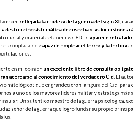
 también
reflejada la crudeza de la guerra del siglo XI
, car
,
la destrucción sistemática de cosecha
y
las incursiones r
o moral y material del enemigo. El Cid
aparece retratado
, pero implacable,
capaz de emplear el terror y la tortura
co
capitulaciones.
vierte en mi opinión
un excelente libro de consulta obligat
eran acercarse al conocimiento del verdadero Cid
. El aut
vió mitológicos que engrandecieron la figura del Cid, para
rnos a uno de los mayores líderes militar y estratega más 
insular. Un autentico maestro de la guerra psicológica, ex
audaz señor de la guerra que logró fundar su propio princip
alus.