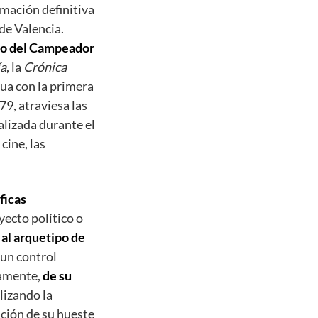
mación definitiva
de Valencia.
ito del Campeador
ía
, la
Crónica
nua con la primera
9, atraviesa las
alizada durante el
cine, las
ficas
ecto político o
 al arquetipo de
 un control
vamente,
de su
ilizando la
ación de su hueste