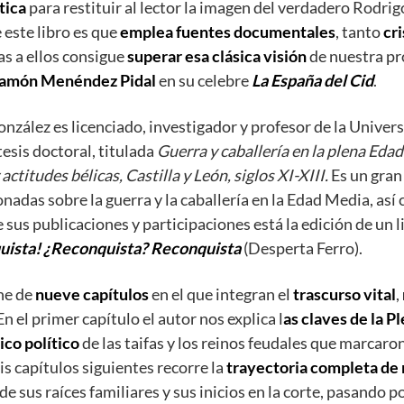
tica
para restituir al lector la imagen del verdadero Rodrig
 este libro es que
emplea fuentes documentales
, tanto
cr
as a ellos consigue
superar esa clásica visión
de nuestra pr
amón Menéndez Pidal
en su celebre
La España del Cid
.
nzález es licenciado, investigador y profesor de la Univer
esis doctoral, titulada
Guerra y caballería en la plena Eda
ctitudes bélicas, Castilla y León, siglos XI-XIII.
Es un gran
nadas sobre la guerra y la caballería en la Edad Media, así 
sus publicaciones y participaciones está la edición de un l
uista! ¿Reconquista? Reconquista
(Desperta Ferro).
ne de
nueve capítulos
en el que integran el
trascurso vital
,
n el primer capítulo el autor nos explica l
as claves de la 
co político
de las taifas y los reinos feudales que marcaron
is capítulos siguientes recorre la
trayectoria completa de
sde sus raíces familiares y sus inicios en la corte, pasando p