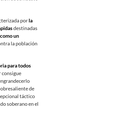
acterizada por
la
ápidas
destinadas
 como un
ntra la población
oria para todos
or consigue
 engrandecerlo
sobresaliente de
cepcional táctico
ado soberano en el