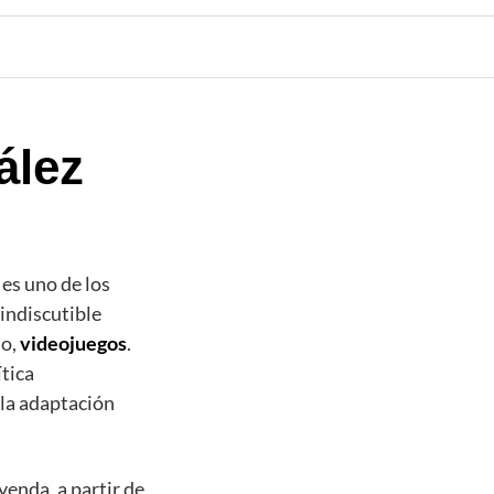
ález
, es uno de los
 indiscutible
so,
videojuegos
.
ítica
e la adaptación
yenda, a partir de