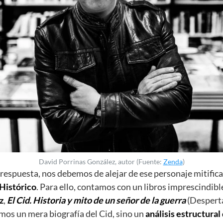
David Porrinas González, autor (Fuente:
Zenda
)
 respuesta, nos debemos de alejar de ese personaje mitifica
Histórico
. Para ello, contamos con un libros imprescindibl
z
,
El Cid. Historia y mito de un señor de la guerra
(Desperta
mos un mera biografía del Cid, sino un
análisis estructura