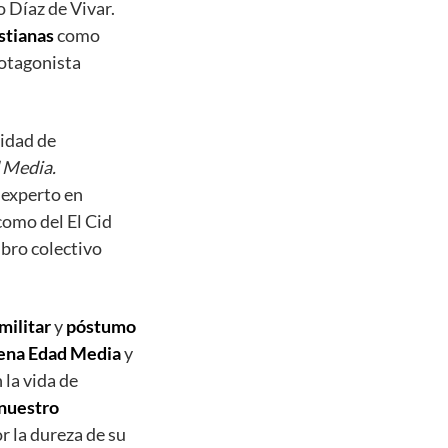
o Díaz de Vivar.
istianas
como
otagonista
sidad de
d Media.
 experto en
como del El Cid
ibro colectivo
militar
y
póstumo
Plena Edad Media
y
 la vida de
 nuestro
or la dureza de su