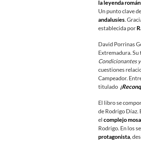
la leyenda román
Un punto clave de
andalusíes
. Graci
establecida por
R
David Porrinas Go
Extremadura. Su t
Condicionantes y a
cuestiones relacio
Campeador. Entre 
titulado
¡Reconq
El libro se compo
de Rodrigo Díaz. E
el
complejo mosai
Rodrigo. En los se
protagonista
, de