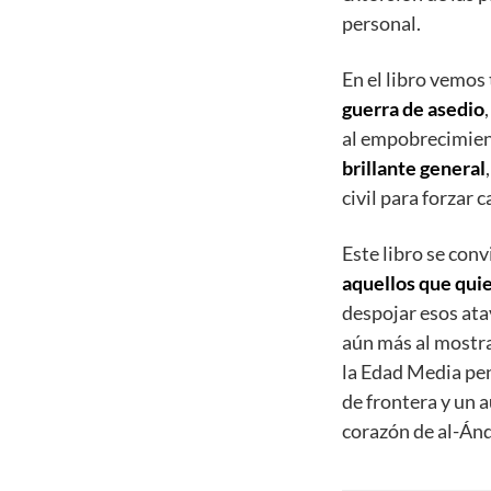
personal.
En el libro vemos
guerra de asedio
al empobrecimient
brillante general
civil para forzar 
Este libro se con
aquellos que qui
despojar esos ata
aún más al mostra
la Edad Media pen
de frontera y un 
corazón de al-Ánd