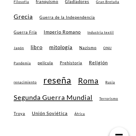
franquismo
Gladiadores
Filosofía
Gran Bretaña
Grecia
Guerra de la Independencia
Imperio Romano
Guerra Fría
Industria textil
libro
mitología
Nazismo
Japón
ONU
Religión
película
Prehistoria
Pandemia
reseña
Roma
renacimiento
Rusia
Segunda Guerra Mundial
Terrorismo
Unión Soviética
Troya
África