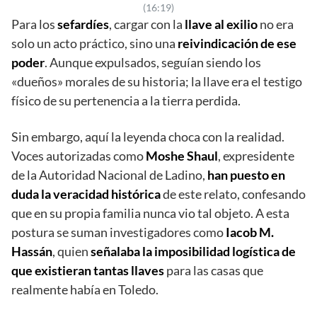
(16:19)
Para los
sefardíes
, cargar con la
llave al exilio
no era
solo un acto práctico, sino una
reivindicación de ese
poder
. Aunque expulsados, seguían siendo los
«dueños» morales de su historia; la llave era el testigo
físico de su pertenencia a la tierra perdida.
Sin embargo, aquí la leyenda choca con la realidad.
Voces autorizadas como
Moshe Shaul
, expresidente
de la Autoridad Nacional de Ladino,
han puesto en
duda la veracidad histórica
de este relato, confesando
que en su propia familia nunca vio tal objeto. A esta
postura se suman investigadores como
Iacob M.
Hassán
, quien
señalaba la imposibilidad logística de
que existieran tantas llaves
para las casas que
realmente había en Toledo.