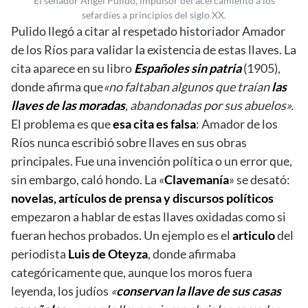
El senador Ángel Pulido, impulsor del acercamiento a los
sefardíes a principios del siglo XX.
Pulido llegó a citar al respetado historiador Amador
de los Ríos para validar la existencia de estas llaves. La
cita aparece en su libro
Españoles sin patria
(1905),
donde afirma que
«no faltaban algunos que traían
las
llaves de las moradas
, abandonadas por sus abuelos».
El problema es que
esa cita es falsa
: Amador de los
Ríos nunca escribió sobre llaves en sus obras
principales. Fue una invención política o un error que,
sin embargo, caló hondo. La «
Clavemanía
» se desató:
novelas, artículos de prensa y discursos políticos
empezaron a hablar de estas llaves oxidadas como si
fueran hechos probados. Un ejemplo es el
articulo
del
periodista
Luis de Oteyza
, donde afirmaba
categóricamente que, aunque los moros fuera
leyenda, los judíos
«
conservan la llave de sus casas