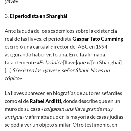
yave».
3.
El periodista en Shanghái
Ante la duda de los académicos sobre la existencia
real de las llaves, el periodista
Gaspar Tato Cumming
escribió una carta al director del ABC en 1994
asegurando haber visto una. En ella afirmaba
tajantemente
«Es la única
[llave]
que vi
[en Shanghai]
[…]
Sí existen las «yaves», señor Shaul. No es un
tópico».
La llaves aparecen en biografías de autores sefardíes
como el de
Rafael Arditti
, donde describe que en un
muro de su casa «
colgaban una llave grande muy
antigua»
y afirmaba que en la mayoría de casas judías
se podía ver un objeto similar. Otro testimonio, en