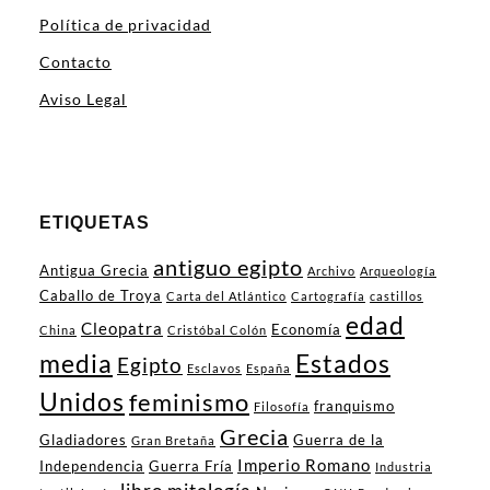
Política de privacidad
Contacto
Aviso Legal
ETIQUETAS
antiguo egipto
Antigua Grecia
Archivo
Arqueología
Caballo de Troya
Carta del Atlántico
Cartografía
castillos
edad
Cleopatra
Economía
China
Cristóbal Colón
media
Estados
Egipto
Esclavos
España
Unidos
feminismo
franquismo
Filosofía
Grecia
Gladiadores
Guerra de la
Gran Bretaña
Imperio Romano
Independencia
Guerra Fría
Industria