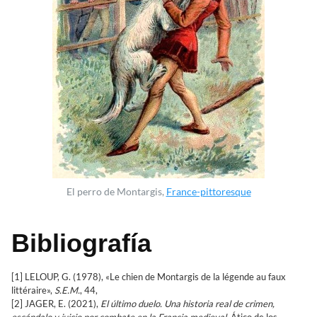
El perro de Montargis,
France-pittoresque
Bibliografía
[1] LELOUP, G. (1978), «Le chien de Montargis de la légende au faux
littéraire»,
S.E.M.
, 44,
[2] JAGER, E. (2021),
El último duelo. Una historia real de crimen,