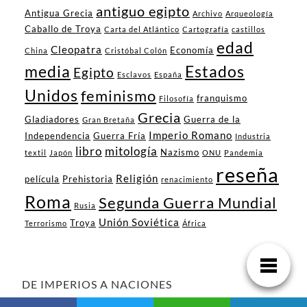
antiguo egipto
Antigua Grecia
Archivo
Arqueología
Caballo de Troya
Carta del Atlántico
Cartografía
castillos
edad
Cleopatra
Economía
China
Cristóbal Colón
media
Estados
Egipto
Esclavos
España
Unidos
feminismo
franquismo
Filosofía
Grecia
Gladiadores
Guerra de la
Gran Bretaña
Imperio Romano
Independencia
Guerra Fría
Industria
libro
mitología
Nazismo
textil
Japón
ONU
Pandemia
reseña
Religión
película
Prehistoria
renacimiento
Roma
Segunda Guerra Mundial
Rusia
Unión Soviética
Troya
Terrorismo
África
DE IMPERIOS A NACIONES