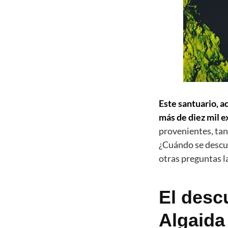
Este santuario, a
más de diez mil 
provenientes, tan
¿Cuándo se descub
otras preguntas l
El desc
Algaida