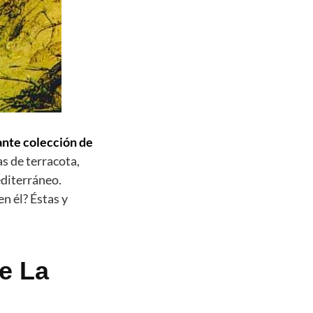
nante colección de
as de terracota,
editerráneo.
n él? Éstas y
e La