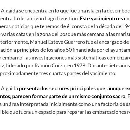
 Algaida se encuentra en lo que fue una isla en la desemboc
a entrada del antiguo Lago Ligustino.
Este yacimiento es c
imeras noticias que tenemos de él consta de la década de 1
ó varias catas en la zona del bosque más cercana a las maris
teriormente, Manuel Esteve Guerrero fue el encargado de 
ción a principios de los años 50 financiada por el ayunta
n embargo, las investigaciones más sistemáticas comenzar
z, liderado por Ramón Corzo, en 1978. Durante siete años
aproximadamente tres cuartas partes del yacimiento.
a Algaida
presenta dos sectores principales que, aunque 
tos, parecen formar parte de un mismo conjunto sacro
. 
e un área interpretada inicialmente como una factoría de s
ible que fuera un espacio para reparar las embarcaciones 