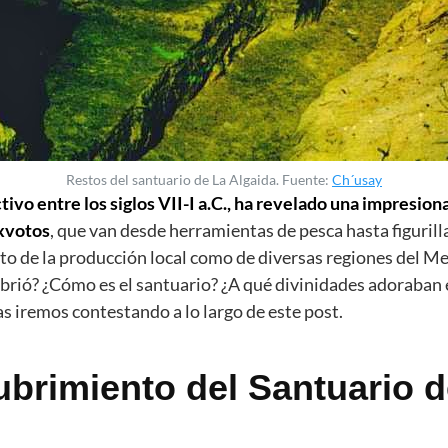
Restos del santuario de La Algaida. Fuente:
Ch´usay
ctivo entre los siglos VII-I a.C., ha revelado una impresio
exvotos
, que van desde herramientas de pesca hasta figurill
to de la producción local como de diversas regiones del M
rió? ¿Cómo es el santuario? ¿A qué divinidades adoraban e
as iremos contestando a lo largo de este post.
ubrimiento del Santuario d