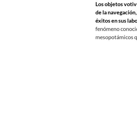
Los objetos votiv
de la navegación,
éxitos en sus lab
fenómeno conocido
mesopotámicos que