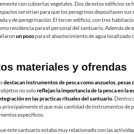
lemente con cubiertas vegetales. Dos de estos edificios se
espacios servirían para que los peregrinos depositasen sus 
da y de peregrinación. El tercer edificio, con tres habitacio
o residencia para el personal del santuario​. Además de 
allaron
un pozo
para el abastecimiento de agua localizado c
tos materiales y ofrendas
os
destacan instrumentos de pesca como anzuelos, pesas d
s objetos no solo
reflejan la importancia de la pesca en la 
ntegración en las practicas rituales del santuario
. Dentro 
s principalmente el que más cantidad de instrumentos de p
umentos específicos.
ue este santuario estaba muy relacionado con las activida