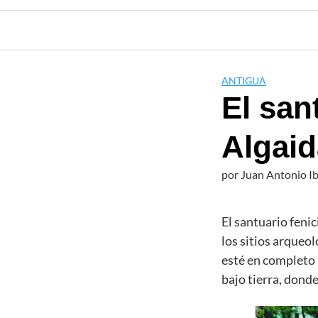
ANTIGUA
El san
Algaid
por
Juan Antonio I
El santuario feni
los sitios arqueol
esté en completo 
bajo tierra, don