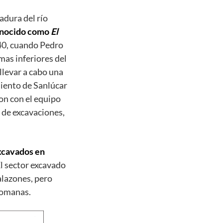
adura del río
onocido como
El
940, cuando Pedro
mas inferiores del
llevar a cabo una
miento de Sanlúcar
on con el equipo
 de excavaciones,
excavados en
El sector excavado
alazones, pero
romanas.