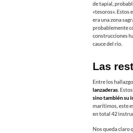
de tapial, probab
«tesoros». Estos 
era una zona sagra
probablemente com
construcciones h
cauce del río.
Las res
Entre los hallazg
lanzaderas
. Esto
sino también su i
marítimos, este e
en total 42 instr
Nos queda claro q