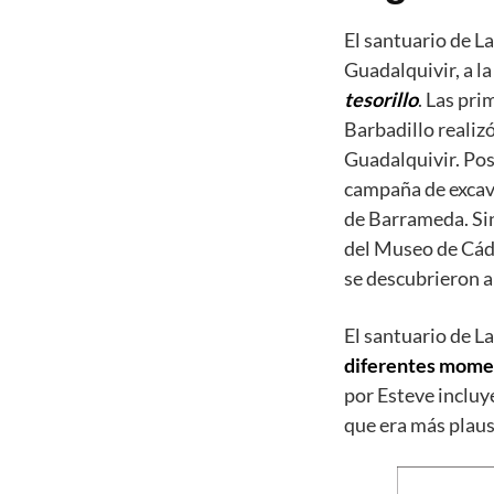
El santuario de La
Guadalquivir, a l
tesorillo
. Las pr
Barbadillo realiz
Guadalquivir. Pos
campaña de excava
de Barrameda. Si
del Museo de Cádi
se descubrieron 
El santuario de L
diferentes momen
por Esteve incluy
que era más plaus