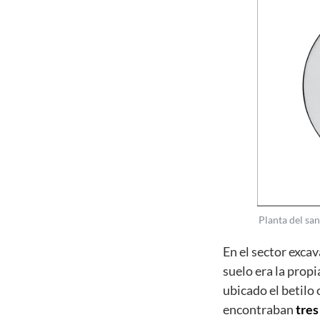
Planta del san
En el sector exc
suelo era la prop
ubicado el betilo 
encontraban
tres