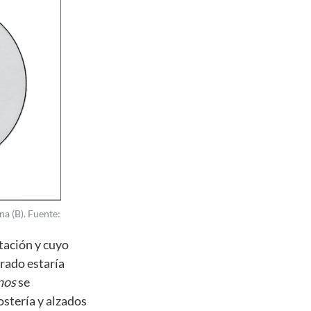
na (B). Fuente:
tación y cuyo
grado estaría
nos
se
stería y alzados